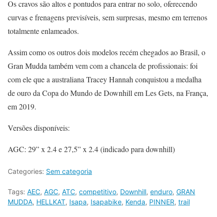
Os cravos são altos e pontudos para entrar no solo, oferecendo
curvas e frenagens previsíveis, sem surpresas, mesmo em terrenos
totalmente enlameados.
Assim como os outros dois modelos recém chegados ao Brasil, o
Gran Mudda também vem com a chancela de profissionais: foi
com ele que a australiana Tracey Hannah conquistou a medalha
de ouro da Copa do Mundo de Downhill em Les Gets, na França,
em 2019.
Versões disponíveis:
AGC: 29” x 2.4 e 27,5” x 2.4 (indicado para downhill)
Categories:
Sem categoria
Tags:
AEC
,
AGC
,
ATC
,
competitivo
,
Downhill
,
enduro
,
GRAN
MUDDA
,
HELLKAT
,
Isapa
,
Isapabike
,
Kenda
,
PINNER
,
trail