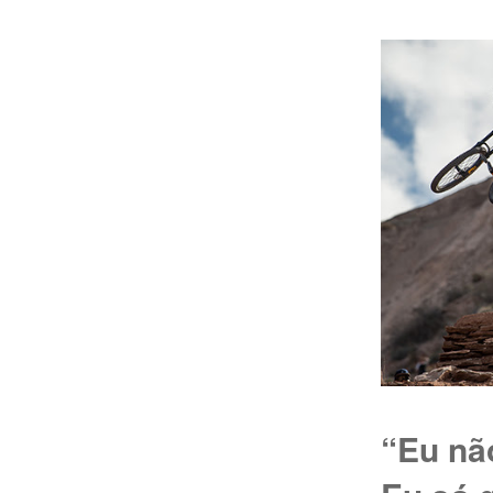
“Eu nã