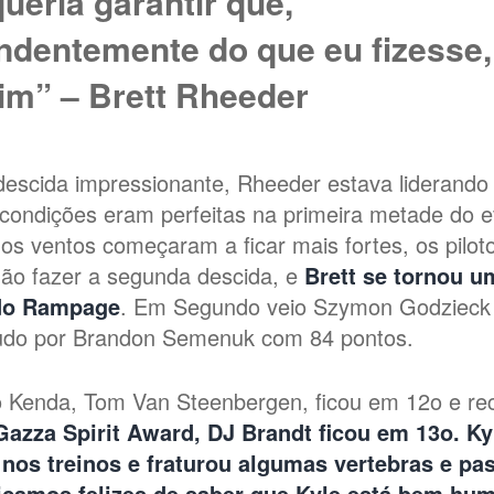
ueria garantir que,
ndentemente do que eu fizesse,
im” – Brett Rheeder
escida impressionante, Rheeder estava liderando
 condições eram perfeitas na primeira metade do 
os ventos começaram a ficar mais fortes, os pilot
não fazer a segunda descida, e
Brett se tornou u
do Rampage
. Em Segundo veio Szymon Godzieck
udo por Brandon Semenuk com 84 pontos.
to Kenda, Tom Van Steenbergen, ficou em 12o e re
azza Spirit Award, DJ Brandt
ficou em 13o
. Ky
 nos treinos e fraturou algumas vertebras e pa
Ficamos felizes de saber que Kyle está bem hu