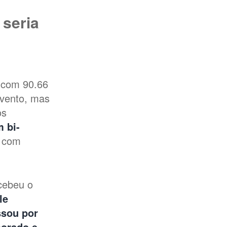
 seria
 com 90.66
evento, mas
os
m bi-
 com
cebeu o
le
ssou por
morado e