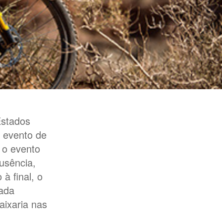
Estados
o evento de
 o evento
usência,
à final, o
cada
aixaria nas