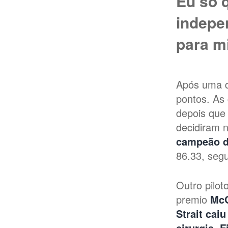
Eu só q
indepe
para m
Após uma d
pontos. As
depois que 
decidiram 
campeão 
86.33, seg
Outro pilo
premio
McG
Strait
caiu
cirurgia. 