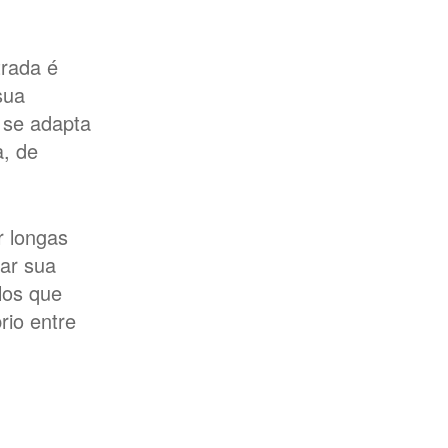
trada é
sua
 se adapta
a, de
r longas
tar sua
los que
io entre