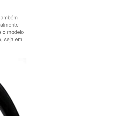
a também
malmente
é o modelo
a, seja em