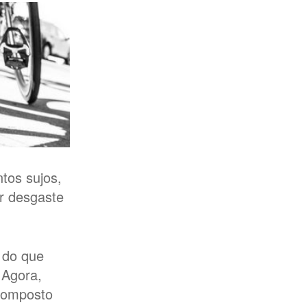
tos sujos,
r desgaste
 do que
 Agora,
 composto