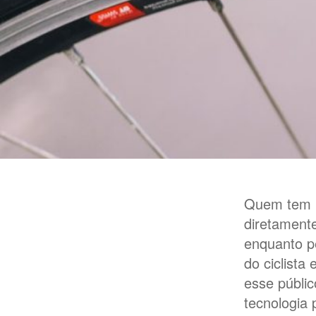
Quem tem u
diretamente
enquanto p
do ciclista
esse públic
tecnologia 