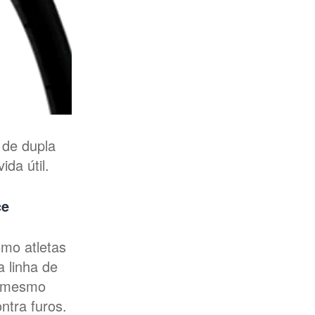
 de dupla
da útil.
ce
mo atletas
a linha de
o mesmo
ntra furos.