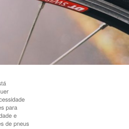
stá
quer
ecessidade
es para
idade e
ões de pneus