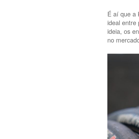
É aí que a K
ideal entre
ideia, os e
no mercado