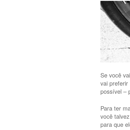
Se você vai
vai prefer
possível – 
Para ter m
você talve
para que el