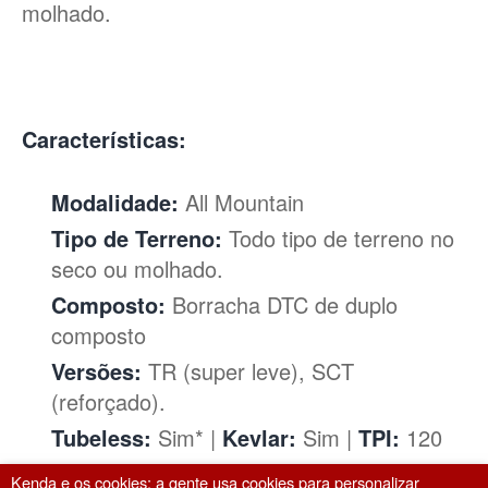
molhado.
Características:
Modalidade:
All Mountain
Tipo de Terreno:
Todo tipo de terreno no
seco ou molhado.
Composto:
Borracha DTC de duplo
composto
Versões:
TR (super leve), SCT
(reforçado).
Tubeless:
Sim* |
Kevlar:
Sim |
TPI:
120
Peso:
A partir de 683gramas (±34gramas)
Kenda e os cookies: a gente usa cookies para personalizar