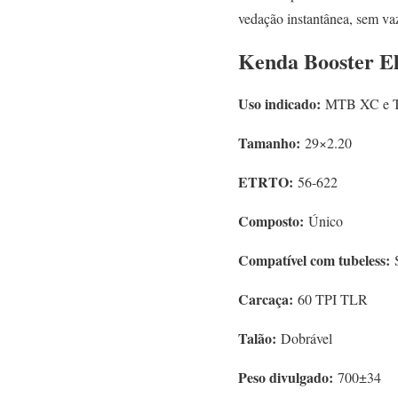
vedação instantânea, sem va
Kenda Booster El
Uso indicado:
MTB XC e T
Tamanho:
29×2.20
ETRTO:
56-622
Composto:
Único
Compatível com tubeless:
Carcaça:
60 TPI TLR
Talão:
Dobrável
Peso divulgado:
700±34