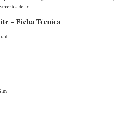
zamentos de ar.
ite – Ficha Técnica
rail
Sim