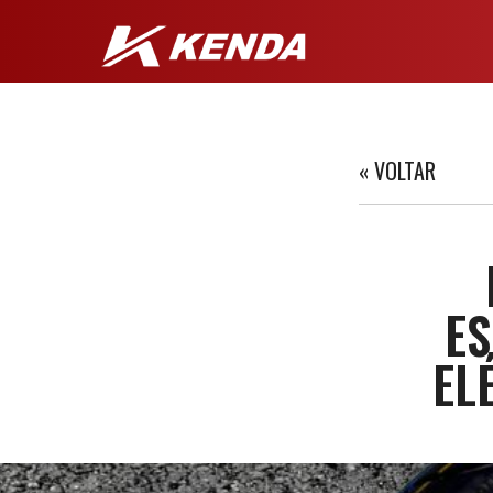
« VOLTAR
ES
EL