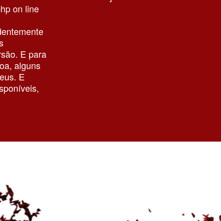
php
on line
ndentemente
s
rsão. E para
boa, alguns
eus. E
sponíveis,