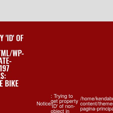
 'ID' OF
TML/WP-
ATE-
197
S:
E BIKE
: Trying to
/home/kendabr
get property
Notice
content/theme
'ID' of non-
pagina-princip
object in