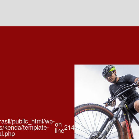
asil/public_html/wp-
on
s/kenda/template-
214
line
al.php